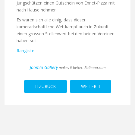
Jungschützen einen Gutschein von Ennet-Pizza mit
nach Hause nehmen.
Es waren sich alle einig, dass dieser
kameradschaftliche Wettkampf auch in Zukunft
einen grossen Stellenwert bei den beiden Vereinen
haben soll.
Rangliste
Joomla Gallery
makes it better. Balbooa.com
VORHERIGER BEITRAG: HOHE BETEILIGUNG AM 6
NÄCHSTER BEITRAG: FEL
ZURÜCK
WEITER