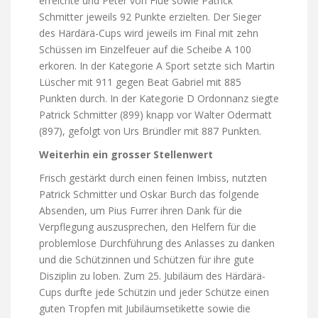
erreichte und Peter von Flüe sowie Patrick
Schmitter jeweils 92 Punkte erzielten. Der Sieger
des Härdärä-Cups wird jeweils im Final mit zehn
Schüssen im Einzelfeuer auf die Scheibe A 100
erkoren. In der Kategorie A Sport setzte sich Martin
Lüscher mit 911 gegen Beat Gabriel mit 885
Punkten durch. In der Kategorie D Ordonnanz siegte
Patrick Schmitter (899) knapp vor Walter Odermatt
(897), gefolgt von Urs Bründler mit 887 Punkten.
Weiterhin ein grosser Stellenwert
Frisch gestärkt durch einen feinen Imbiss, nutzten
Patrick Schmitter und Oskar Burch das folgende
Absenden, um Pius Furrer ihren Dank für die
Verpflegung auszusprechen, den Helfern für die
problemlose Durchführung des Anlasses zu danken
und die Schützinnen und Schützen für ihre gute
Disziplin zu loben. Zum 25. Jubi­läum des Härdärä-
Cups durfte jede Schützin und jeder Schütze einen
guten Tropfen mit Jubiläumsetikette sowie die