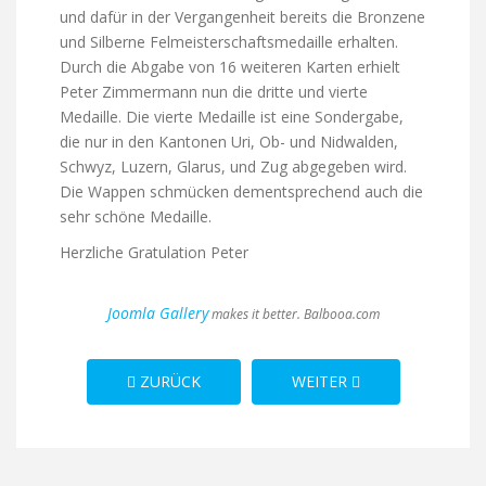
und dafür in der Vergangenheit bereits die Bronzene
und Silberne Felmeisterschaftsmedaille erhalten.
Durch die Abgabe von 16 weiteren Karten erhielt
Peter Zimmermann nun die dritte und vierte
Medaille. Die vierte Medaille ist eine Sondergabe,
die nur in den Kantonen Uri, Ob- und Nidwalden,
Schwyz, Luzern, Glarus, und Zug abgegeben wird.
Die Wappen schmücken dementsprechend auch die
sehr schöne Medaille.
Herzliche Gratulation Peter
Joomla Gallery
makes it better. Balbooa.com
VORHERIGER BEITRAG: KAMERADSCHAFT PFLEG
NÄCHSTER BEITRAG: SKIT
ZURÜCK
WEITER