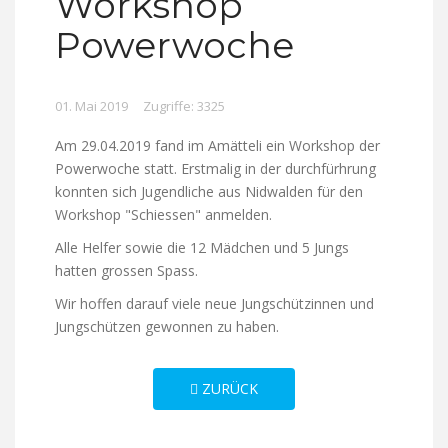
Workshop
Powerwoche
01. Mai 2019
Zugriffe: 3325
Am 29.04.2019 fand im Amätteli ein Workshop der
Powerwoche statt. Erstmalig in der durchfürhrung
konnten sich Jugendliche aus Nidwalden für den
Workshop "Schiessen" anmelden.
Alle Helfer sowie die 12 Mädchen und 5 Jungs
hatten grossen Spass.
Wir hoffen darauf viele neue Jungschützinnen und
Jungschützen gewonnen zu haben.
VORHERIGER BEITRAG: KANTONALMEI
ZURÜCK