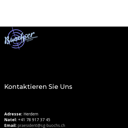
Kontaktieren Sie Uns
Adresse:
Herdern
Natel:
+41 78 917 37 45
Email:
praesident@sg-buochs.ch